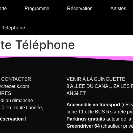
rte
Programme
Réservation
Artistes
e Téléphone
ute Téléphone
 CONTACTER
VENIR À LA GUINGUETTE
@chezerik.com
8 ALLEE DU CANAL, ZA LES
IRES
ANGLET
edi au dimanche
Accessible en transport
(rése
 à 1h. Toute l’année,
ligne T1 et le BUS 6 s’arrête pr
éservation !
Parkings gratuits
autour de la
Greendriver 64
(chauffeur privé