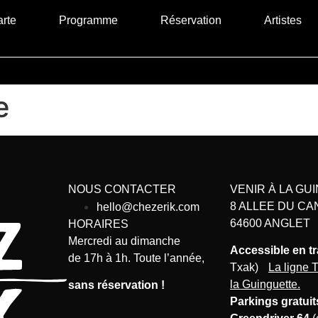
rte
Programme
Réservation
Artistes
e
NOUS CONTACTER
VENIR À LA GU
8 ALLEE DU CA
hello@chezerik.com
64600 ANGLET
HORAIRES
Mercredi au dimanche
Accessible en t
de 17h à 1h. Toute l’année,
Txak)
La ligne T
la Guinguette.
sans réservation !
Parkings gratuit