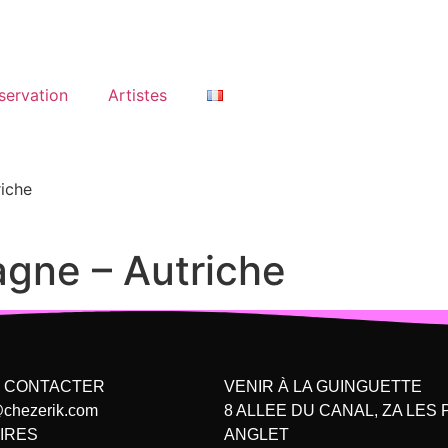
servation
Artistes
iche
gne – Autriche
 CONTACTER
VENIR À LA GUINGUETTE
@chezerik.com
8 ALLEE DU CANAL, ZA LES
IRES
ANGLET